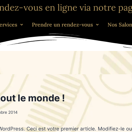
endez-vous en ligne via notre pa
ervices
Prendre un rendez-vous
Nos Salo
tout le monde !
mbre 2014
rdPress. Ceci est votre premier article. Modifiez-le o